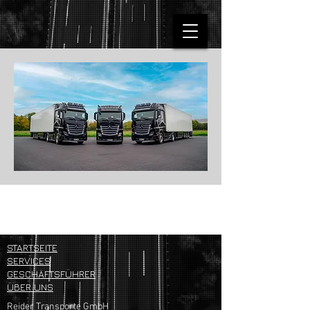
Take a Closer Look
STARTSEITE
SERVICES
GESCHÄFTSFÜHRER
ÜBER UNS
Reider Transporte GmbH